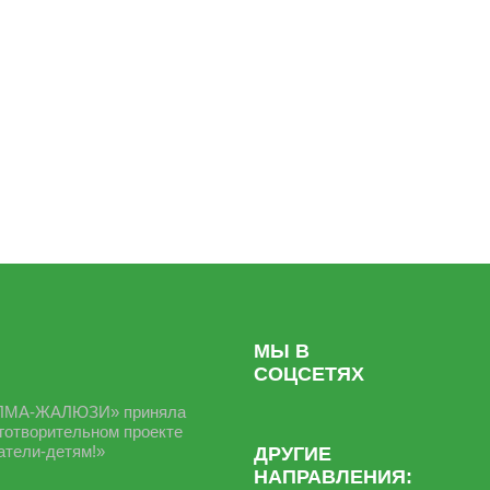
на объектах любой сложности
ЗАКАЗАТЬ
ВИДЫ
Быстровозводимые здания
ПРОДУКЦИИ
МЫ В
СОЦСЕТЯХ
ОЛМА-ЖАЛЮЗИ» приняла
аготворительном проекте
тели-детям!»
ДРУГИЕ
НАПРАВЛЕНИЯ: