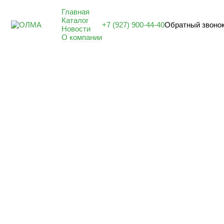
Главная
Каталог
+7 (927) 900-44-40
Обратный звоно
Новости
О компании
БЫСТРОВОЗВОДИМЫЕ ЗД
Промышленные объекты, офисы, магазины, модули, торговые
комплексы, логистические и другие коммерческие сооружен
УЗНАТЬ СТОИМОСТЬ
Быстровозводимые здания
Проектирование и 3Д моделирование
Сваи и фундамент
Доставка, покраска, монтаж металлоконструкций
Монтаж сэндвич-панелей и профлиста
Кровля и полы
Панорамное и классическое остекление,
Алюминиевый и пластиковый профиль, ворота секционные