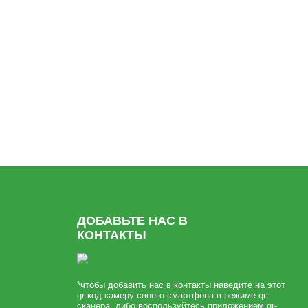
ДОБАВЬТЕ НАС В
КОНТАКТЫ
*чтобы добавить нас в контакты наведите на этот
qr-код камеру своего смартфона в режиме qr-
сканера, либо воспользуйтесь приложением qr-