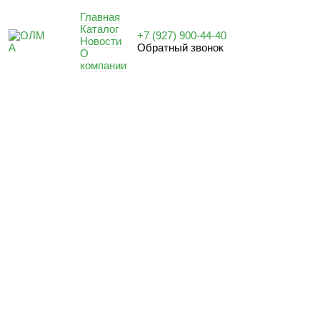
Главная
Каталог
+7 (927) 900-44-40
Новости
Обратный звонок
О
компании
МОДУЛЬНЫЕ ПОМЕЩЕНИЯ ПВХ
ДЛЯ УСТАНОВКИ ВНУТРИ РАЗЛИЧНЫХ ТИПОВ ЗДАНИЙ
И СООРУЖЕНИЙ:
— ПРОИЗВОДСТВЕННЫХ ПОМЕЩЕНИЙ
— АНГАРОВ
— ЦЕХОВ
— АДМИНИСТРАТИВНЫХ И ОФИСНЫХ ЗДАНИЙ
— КОРПУСОВ ФАБРИК И ЗАВОДОВ
— ЛОГИСТИЧЕСКИХ И СКЛАДСКИХ КОМПЛЕКСОВ
— СПОРТИВНЫХ СООРУЖЕНИЙ
— СЕЛЬСКОХОЗЯЙСТВЕННЫХ СТРОЕНИЙ
— ТОРГОВО-РАЗВЛЕКАТЕЛЬНЫХ КОМПЛЕКСОВ
УЗНАТЬ СТОИМОСТЬ
Модульные помещения ПВХ