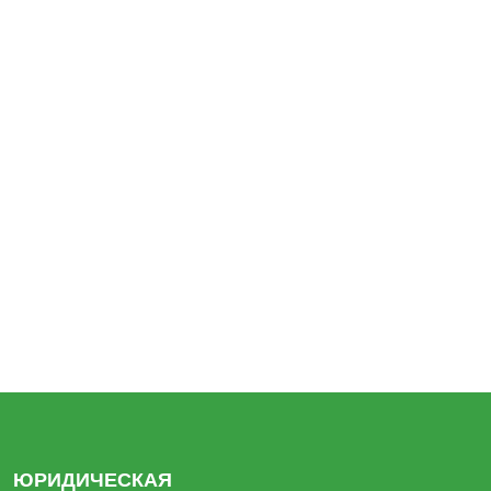
ЛЮБОГО РЕГИОНА,
РАБОТАЕМ ПО ВСЕЙ
РОССИИ
на объектах любой сложности
ЗАКАЗАТЬ
ВИДЫ
Модульные помещения ПВХ
ПРОДУКЦИИ
ЮРИДИЧЕСКАЯ